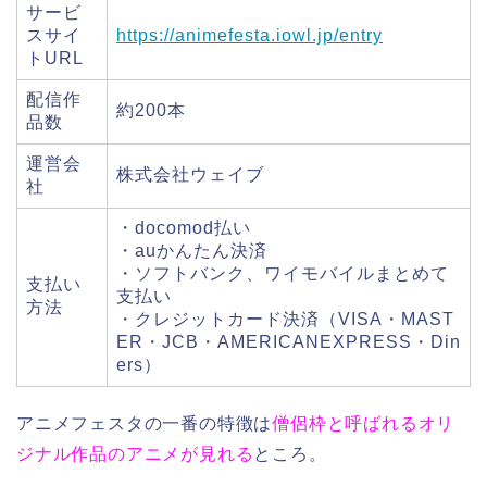
サービ
スサイ
https://animefesta.iowl.jp/entry
トURL
配信作
約200本
品数
運営会
株式会社ウェイブ
社
・docomod払い
・auかんたん決済
・ソフトバンク、ワイモバイルまとめて
支払い
支払い
方法
・クレジットカード決済（VISA・MAST
ER・JCB・AMERICANEXPRESS・Din
ers）
アニメフェスタの一番の特徴は
僧侶枠と呼ばれるオリ
ジナル作品のアニメが見れる
ところ。